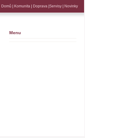
Domů
|
Komunita
|
Doprava
|
Servisy
|
Novinky
Menu