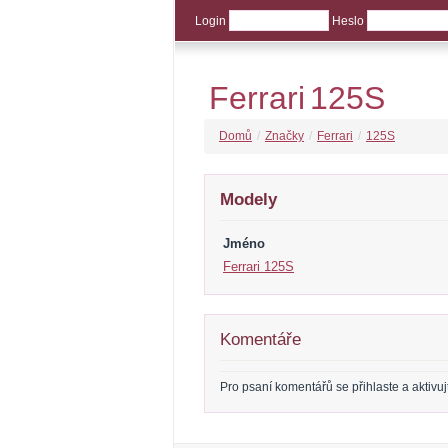
Login
Heslo
Ferrari
125S
Domů
/
Značky
/
Ferrari
/
125S
Modely
Jméno
Ferrari 125S
Komentáře
Pro psaní komentářů se přihlaste a aktivujte 