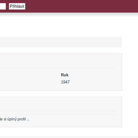
·
Rok
1947
si úplný profil ...