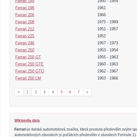
Ferrari 195
1950 - 1954
Ferrari 196
1961
Ferrari 206
1966
Ferrari 208
1975 - 1989
Ferrari 212
1951 - 1957
Ferrari 225
1952
Ferrari 246
1957 - 1973
Ferrari 250
1953 - 1954
Ferrari 250 GT
1955 - 1963
Ferrari 250 GTE
1960 - 1963
Ferrari 250 GTO
1962 - 1967
Ferrari 250 LM
1963 - 1966
«
1
2
3
4
5
6
7
»
Wikipedia data
Ferrari
je italská automobilová značka, která proslula především svými spo
automobilových závodech (v počátcích především v závodech Formule 1). 