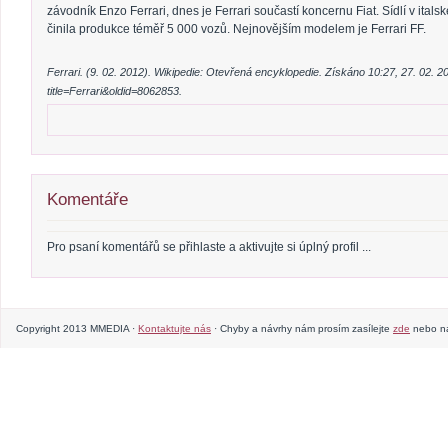
závodník Enzo Ferrari, dnes je Ferrari součastí koncernu Fiat. Sídlí v ita
činila produkce téměř 5 000 vozů. Nejnovějším modelem je Ferrari FF.
Ferrari. (9. 02. 2012). Wikipedie: Otevřená encyklopedie. Získáno 10:27, 27. 02. 20
title=Ferrari&oldid=8062853.
Komentáře
Pro psaní komentářů se přihlaste a aktivujte si úplný profil ...
Copyright 2013 MMEDIA ·
Kontaktujte nás
· Chyby a návrhy nám prosím zasílejte
zde
nebo na 