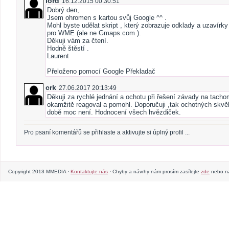
lord
16.12.2015 00:30:51
Dobrý den,
Jsem ohromen s kartou svůj Google ^^ .
Mohl byste udělat skript , který zobrazuje odklady a uzavírk
pro WME (ale ne Gmaps.com ).
Děkuji vám za čtení.
Hodně štěstí .
Laurent
Přeloženo pomocí Google Překladač
crk
27.06.2017 20:13:49
Děkuji za rychlé jednání a ochotu při řešení závady na tach
okamžitě reagoval a pomohl. Doporučuji ,tak ochotných skvělý
době moc není. Hodnocení všech hvězdiček.
Pro psaní komentářů se přihlaste a aktivujte si úplný profil ...
Copyright 2013 MMEDIA ·
Kontaktujte nás
· Chyby a návrhy nám prosím zasílejte
zde
nebo na 