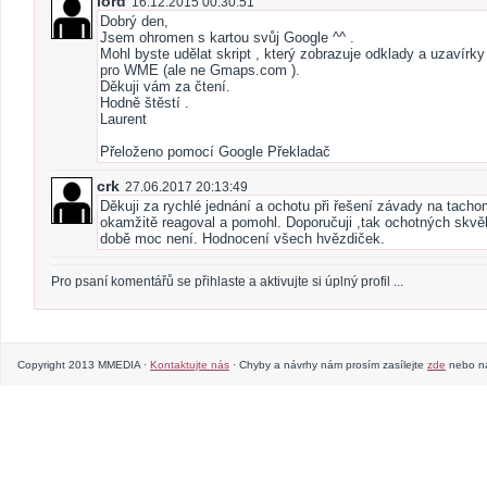
lord
16.12.2015 00:30:51
Dobrý den,
Jsem ohromen s kartou svůj Google ^^ .
Mohl byste udělat skript , který zobrazuje odklady a uzavírk
pro WME (ale ne Gmaps.com ).
Děkuji vám za čtení.
Hodně štěstí .
Laurent
Přeloženo pomocí Google Překladač
crk
27.06.2017 20:13:49
Děkuji za rychlé jednání a ochotu při řešení závady na tach
okamžitě reagoval a pomohl. Doporučuji ,tak ochotných skvělý
době moc není. Hodnocení všech hvězdiček.
Pro psaní komentářů se přihlaste a aktivujte si úplný profil ...
Copyright 2013 MMEDIA ·
Kontaktujte nás
· Chyby a návrhy nám prosím zasílejte
zde
nebo na 