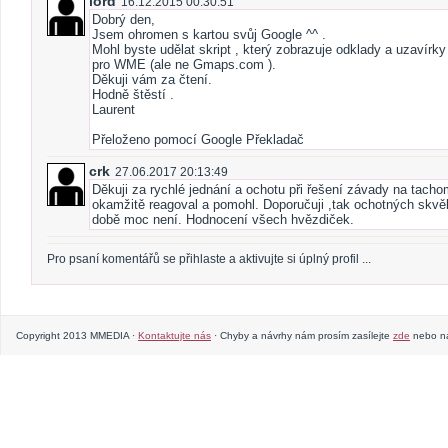
lord
16.12.2015 00:30:51
Dobrý den,
Jsem ohromen s kartou svůj Google ^^ .
Mohl byste udělat skript , který zobrazuje odklady a uzavírk
pro WME (ale ne Gmaps.com ).
Děkuji vám za čtení.
Hodně štěstí .
Laurent
Přeloženo pomocí Google Překladač
crk
27.06.2017 20:13:49
Děkuji za rychlé jednání a ochotu při řešení závady na tach
okamžitě reagoval a pomohl. Doporučuji ,tak ochotných skvělý
době moc není. Hodnocení všech hvězdiček.
Pro psaní komentářů se přihlaste a aktivujte si úplný profil ...
Copyright 2013 MMEDIA ·
Kontaktujte nás
· Chyby a návrhy nám prosím zasílejte
zde
nebo na 