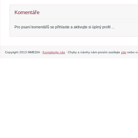
Komentáře
Pro psaní komentářů se přihlaste a aktivujte si úplný profil ...
Copyright 2013 MMEDIA ·
Kontaktujte nás
· Chyby a návrhy nám prosím zasílejte
zde
nebo na 