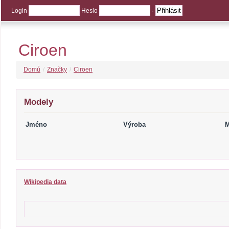
Login
Heslo
·
Ciroen
Domů
/
Značky
/
Ciroen
Modely
Jméno
Výroba
M
Wikipedia data