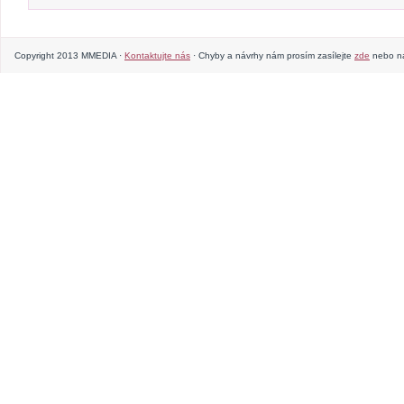
Copyright 2013 MMEDIA ·
Kontaktujte nás
· Chyby a návrhy nám prosím zasílejte
zde
nebo na 