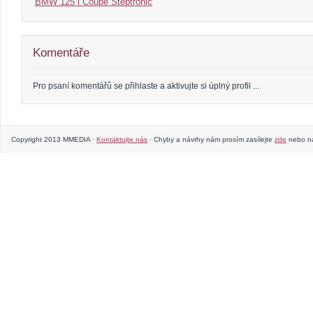
BMW 125 i Coupe Steptronic
Komentáře
Pro psaní komentářů se přihlaste a aktivujte si úplný profil ...
Copyright 2013 MMEDIA ·
Kontaktujte nás
· Chyby a návrhy nám prosím zasílejte
zde
nebo na 