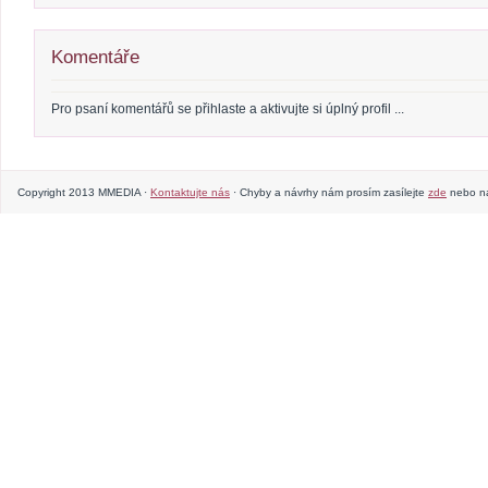
Komentáře
Pro psaní komentářů se přihlaste a aktivujte si úplný profil ...
Copyright 2013 MMEDIA ·
Kontaktujte nás
· Chyby a návrhy nám prosím zasílejte
zde
nebo na 