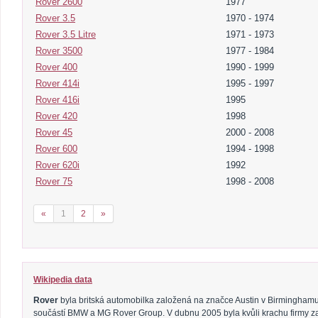
Rover 2600
1977
Rover 3.5
1970 - 1974
Rover 3.5 Litre
1971 - 1973
Rover 3500
1977 - 1984
Rover 400
1990 - 1999
Rover 414i
1995 - 1997
Rover 416i
1995
Rover 420
1998
Rover 45
2000 - 2008
Rover 600
1994 - 1998
Rover 620i
1992
Rover 75
1998 - 2008
«
1
2
»
Wikipedia data
Rover
byla britská automobilka založená na značce Austin v Birminghamu.
součástí BMW a MG Rover Group. V dubnu 2005 byla kvůli krachu firmy z