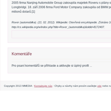
2005 firma Nanjing Automobile Group zakoupila majetek Roveru s plány 
Longbridgi. 18. září 2006 firma Ford Motor Company zakoupila od BMW 
milionů dolarů.[1]
Rover (automobilka). (21. 02. 2012). Wikipedie: Otevřená encyklopedie. Získáno 10
http://cs.wikipedia.org/w/index.php?title=Rover_(automobilka)&oldid=8172407.
Komentáře
Pro psaní komentářů se přihlaste a aktivujte si úplný profil ...
Copyright 2013 MMEDIA ·
Kontaktujte nás
· Chyby a návrhy nám prosím zasílejte
zde
nebo na 