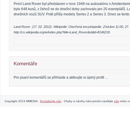
První Land Rover byl představen v roce 1948 na autosalónu v Amsterdamu
bylo 648 kusů, z čehož se do dnešní doby zachovalo jen 20 exemplářů. 
dnešních vozů SUV. Poté přišly modely Series 2 a Series 3. Dnes se tent
Land Rover. (17. 02. 2012). Wikipedie: Otevřená encyklopedie. Získáno 11:00, 27.
http://cs.wikipedia.org/w/index.php?title=Land_Rover&oldid=8146218.
Komentáře
Pro psaní komentářů se přihlaste a aktivujte si úplný profil ...
Copyright 2013 MMEDIA ·
Kontaktujte nás
· Chyby a návrhy nám prosím zasílejte
zde
nebo na 