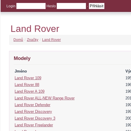
Login
Heslo
·
Land Rover
Domů
/
Značky
/
Land Rover
Modely
Jméno
Vý
Land Rover 109
195
Land Rover 88
19
Land Rover A 109
19
Land Rover ALL-NEW Range Rover
20
Land Rover Defender
199
Land Rover Discovery
199
Land Rover Discovery 3
20
Land Rover Freelander
199