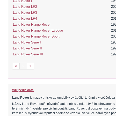
Land Rover I
19
Land Rover LR2
200
Land Rover LR3
200
Land Rover LR4
201
Land Rover Range Rover
199
Land Rover Range Rover Evoque
20
Land Rover Range Rover Sport
200
Land Rover Serie I
19
Land Rover Serie II
197
Land Rover Serie III
197
«
1
»
Wikipedia data
Land Rover
je název britské automobilky vyrábějící terénní a víceúčelová 
Název Land Rover patřil původně automobilu z roku 1948 inspirovanému
terénních 4×4 vozidel pro civilní použití. Land Rover byl postaven na pod
karoserii si vybudoval reputaci odolného vozidla i ve velice náročných p