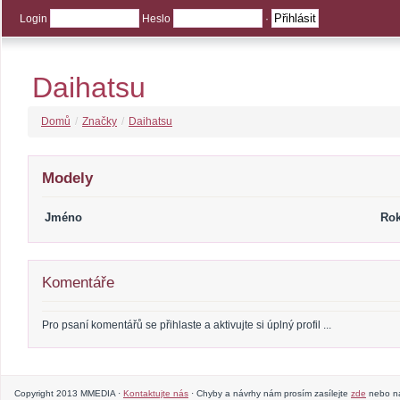
Login
Heslo
·
Daihatsu
Domů
/
Značky
/
Daihatsu
Modely
Jméno
Ro
Komentáře
Pro psaní komentářů se přihlaste a aktivujte si úplný profil ...
Copyright 2013 MMEDIA ·
Kontaktujte nás
· Chyby a návrhy nám prosím zasílejte
zde
nebo na 