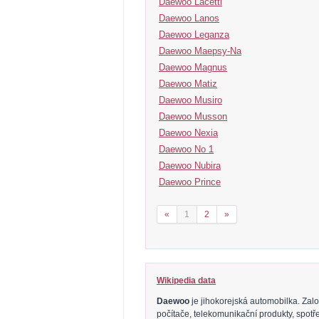
Daewoo Lacetti
Daewoo Lanos
Daewoo Leganza
Daewoo Maepsy-Na
Daewoo Magnus
Daewoo Matiz
Daewoo Musiro
Daewoo Musson
Daewoo Nexia
Daewoo No 1
Daewoo Nubira
Daewoo Prince
«
1
2
»
Wikipedia data
Daewoo
je jihokorejská automobilka. Zalo
počítače, telekomunikační produkty, spotř