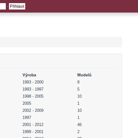
·
Výroba
Modelů
1993 - 2000
8
1993 - 1997
5
1998 - 2005
10
2005
1
2002 - 2009
10
1997
1
2001 - 2012
46
1999 - 2001
2