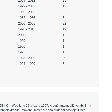
2004 - 2012
23
1999 - 2005
12
1999 - 2005
8
1982 - 1986
5
2000 - 2005
22
1998 - 2012
19
2000
1
1999
1
1996
1
1995
1
1998 - 2009
39
1994 - 1999
6
žil ji Kim Woo-jung 22. března 1967. Kromě automobilů vyrábí firma i
ební elektroniku, stavební materiál nebo hudební nástroje. Dnes