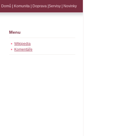
Domů
|
Komunita
|
Doprava
|
Servisy
|
Novinky
Menu
Wikipedia
Komentáře