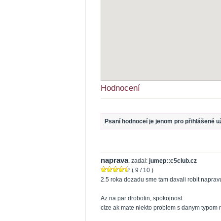
Hodnocení
Psaní hodnoceí je jenom pro přihlášené uži
naprava
, zadal:
jumep::c5club.cz
(
9
/ 10 )
2.5 roka dozadu sme tam davali robit napravu
Az na par drobotin, spokojnost
cize ak mate niekto problem s danym typom 