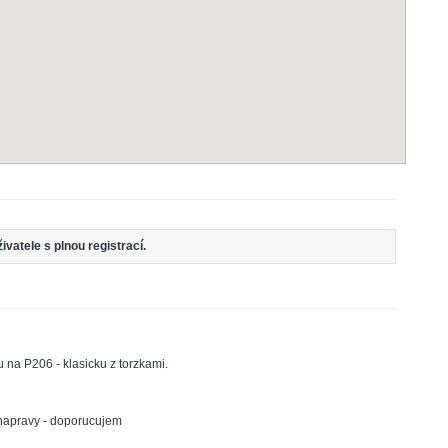
vatele s plnou registrací.
 na P206 - klasicku z torzkami.
napravy - doporucujem