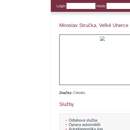
Login
Heslo
Miroslav Stručka, Veľké Uherce
Značky:
Citroën,
Služby
Odtahová služba
Oprava automobilů
Autodiagnostika jina