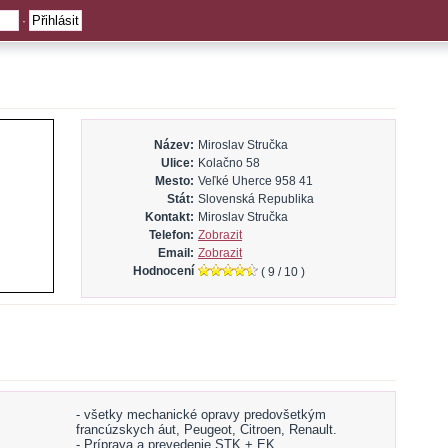
·
Název:
Miroslav Stručka
Ulice:
Kolačno 58
Mesto:
Veľké Uherce 958 41
Stát:
Slovenská Republika
Kontakt:
Miroslav Stručka
Telefon:
Zobrazit
Email:
Zobrazit
Hodnocení
(
9
/
10
)
- všetky mechanické opravy predovšetkým
francúzskych áut, Peugeot, Citroen, Renault.
- Príprava a prevedenie STK + EK