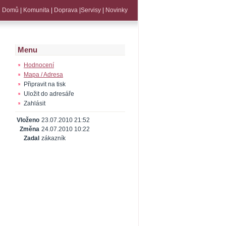
Domů
|
Komunita
|
Doprava
|
Servisy
|
Novinky
Menu
Hodnocení
Mapa / Adresa
Připravit na tisk
Uložit do adresáře
Zahlásit
Vloženo
23.07.2010 21:52
Změna
24.07.2010 10:22
Zadal
zákazník