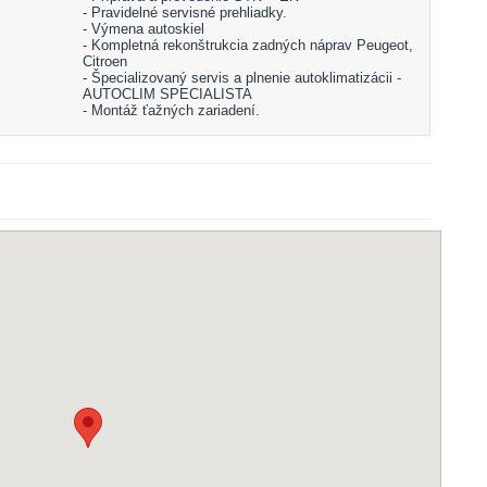
- Pravidelné servisné prehliadky.
- Výmena autoskiel
- Kompletná rekonštrukcia zadných náprav Peugeot,
Citroen
- Špecializovaný servis a plnenie autoklimatizácii -
AUTOCLIM SPECIALISTA
- Montáž ťažných zariadení.