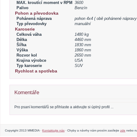
MAX. kroutící moment v RPM
3600
Palivo
Benzín
Pohon a převodovka
Pohánená náprava
pohon 4x4 ( obě pohánené nápravy
Typ převodovky
manuální
Karoserie
Celková váha
1480 kg
Délka
4460 mm
Šířka
1830 mm
Výška
1860 mm
Rozvor kol
2650 mm
Krajina výrobce
USA
Typ karoserie
SUV
Rychlost a spotřeba
Komentáře
Pro psaní komentářů se přihlaste a aktivujte si úplný profil ...
Copyright 2013 MMEDIA ·
Kontaktujte nás
· Chyby a návrhy nám prosím zasílejte
zde
nebo na 