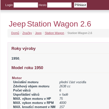
Login
Heslo
·
Jeep
Station Wagon 2.6
Domů
/
Značky
/
Jeep
/
Station Wagon
/
Station Wagon 2.6
Roky výroby
1950
,
Model roku 1950
Motor
Umístění motoru
přední část vozidla
Zdvihový objem motoru
2638 cc
Počet válců
6
Uspořádání válců
v řadě
MAX. výkon motoru v HP
75
MAX. vykon motoru v RPM
4000
MAX. kroutící moment v NM
157