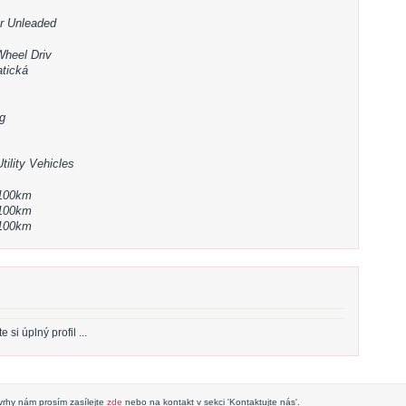
r Unleaded
Wheel Driv
tická
g
tility Vehicles
/100km
/100km
/100km
si úplný profil ...
rhy nám prosím zasílejte
zde
nebo na kontakt v sekci 'Kontaktujte nás'.