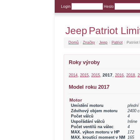
Login
Heslo
Jeep
Patriot Lim
Domů
/
Značky
/
Jeep
/
Patriot
/
Patriot
Roky výroby
2017
2014
,
2015
,
2015
,
,
2016
,
2018
,
2
Model roku 2017
Motor
Umístění motoru
přední
Zdvihový objem motoru
2400 c
Počet válců
4
Uspořádání válců
Inline
Počet ventilů na válec
4
MAX. výkon motoru v HP
172
MAX. kroutící moment v NM
165