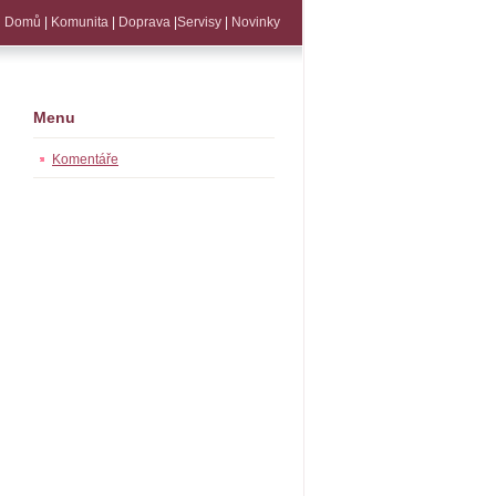
Domů
|
Komunita
|
Doprava
|
Servisy
|
Novinky
Menu
Komentáře