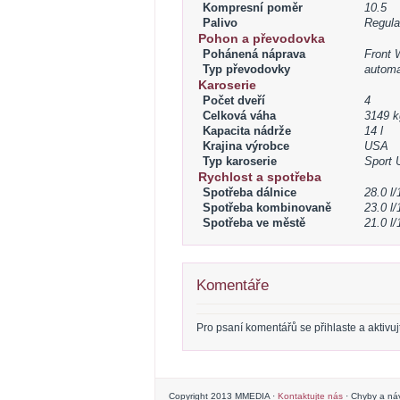
Kompresní poměr
10.5
Palivo
Regula
Pohon a převodovka
Pohánená náprava
Front 
Typ převodovky
automa
Karoserie
Počet dveří
4
Celková váha
3149 k
Kapacita nádrže
14 l
Krajina výrobce
USA
Typ karoserie
Sport U
Rychlost a spotřeba
Spotřeba dálnice
28.0 l
Spotřeba kombinovaně
23.0 l
Spotřeba ve městě
21.0 l
Komentáře
Pro psaní komentářů se přihlaste a aktivujte 
Copyright 2013 MMEDIA ·
Kontaktujte nás
· Chyby a náv