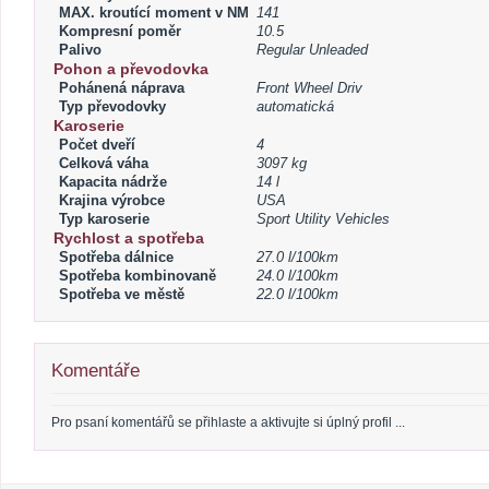
MAX. kroutící moment v NM
141
Kompresní poměr
10.5
Palivo
Regular Unleaded
Pohon a převodovka
Pohánená náprava
Front Wheel Driv
Typ převodovky
automatická
Karoserie
Počet dveří
4
Celková váha
3097 kg
Kapacita nádrže
14 l
Krajina výrobce
USA
Typ karoserie
Sport Utility Vehicles
Rychlost a spotřeba
Spotřeba dálnice
27.0 l/100km
Spotřeba kombinovaně
24.0 l/100km
Spotřeba ve městě
22.0 l/100km
Komentáře
Pro psaní komentářů se přihlaste a aktivujte si úplný profil ...