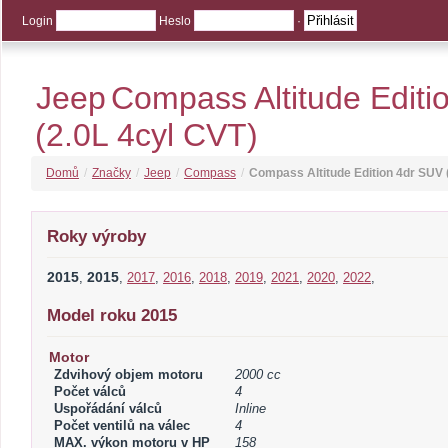
Login
Heslo
·
Jeep
Compass Altitude Editi
(2.0L 4cyl CVT)
Domů
/
Značky
/
Jeep
/
Compass
/
Compass Altitude Edition 4dr SUV 
Roky výroby
2015
2015
,
,
2017
,
2016
,
2018
,
2019
,
2021
,
2020
,
2022
,
Model roku 2015
Motor
Zdvihový objem motoru
2000 cc
Počet válců
4
Uspořádání válců
Inline
Počet ventilů na válec
4
MAX. výkon motoru v HP
158