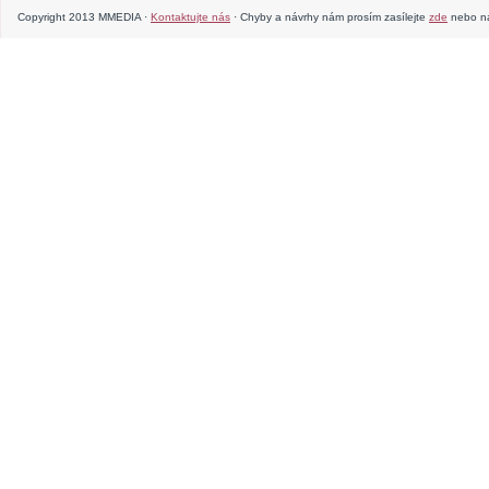
Copyright 2013 MMEDIA ·
Kontaktujte nás
· Chyby a návrhy nám prosím zasílejte
zde
nebo na 