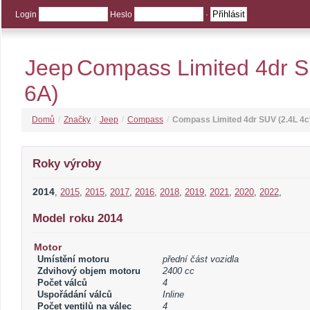
Login
Heslo
·
Jeep
Compass Limited 4dr S
6A)
Domů
/
Značky
/
Jeep
/
Compass
/
Compass Limited 4dr SUV (2.4L 4c
Roky výroby
2014
,
2015
,
2015
,
2017
,
2016
,
2018
,
2019
,
2021
,
2020
,
2022
,
Model roku 2014
Motor
Umístění motoru
přední část vozidla
Zdvihový objem motoru
2400 cc
Počet válců
4
Uspořádání válců
Inline
Počet ventilů na válec
4