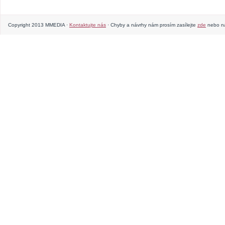
Copyright 2013 MMEDIA ·
Kontaktujte nás
· Chyby a návrhy nám prosím zasílejte
zde
nebo na 