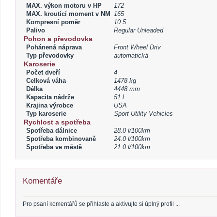
MAX. výkon motoru v HP
172
MAX. kroutící moment v NM
165
Kompresní poměr
10.5
Palivo
Regular Unleaded
Pohon a převodovka
Pohánená náprava
Front Wheel Driv
Typ převodovky
automatická
Karoserie
Počet dveří
4
Celková váha
1478 kg
Délka
4448 mm
Kapacita nádrže
51 l
Krajina výrobce
USA
Typ karoserie
Sport Utility Vehicles
Rychlost a spotřeba
Spotřeba dálnice
28.0 l/100km
Spotřeba kombinovaně
24.0 l/100km
Spotřeba ve městě
21.0 l/100km
Komentáře
Pro psaní komentářů se přihlaste a aktivujte si úplný profil ...