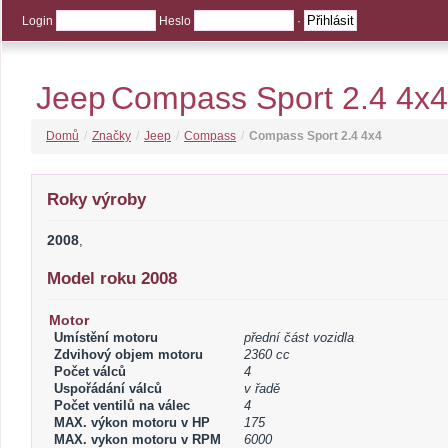
Login
Heslo
·
Jeep
Compass Sport 2.4 4x4
Domů
/
Značky
/
Jeep
/
Compass
/
Compass Sport 2.4 4x4
Roky výroby
2008
,
Model roku 2008
Motor
Umístění motoru
přední část vozidla
Zdvihový objem motoru
2360 cc
Počet válců
4
Uspořádání válců
v řadě
Počet ventilů na válec
4
MAX. výkon motoru v HP
175
MAX. vykon motoru v RPM
6000