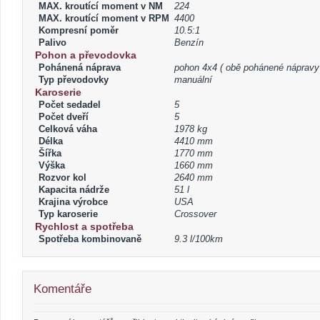
MAX. kroutící moment v NM
224
MAX. kroutící moment v RPM
4400
Kompresní poměr
10.5:1
Palivo
Benzín
Pohon a převodovka
Pohánená náprava
pohon 4x4 ( obě pohánené nápravy
Typ převodovky
manuální
Karoserie
Počet sedadel
5
Počet dveří
5
Celková váha
1978 kg
Délka
4410 mm
Šířka
1770 mm
Výška
1660 mm
Rozvor kol
2640 mm
Kapacita nádrže
51 l
Krajina výrobce
USA
Typ karoserie
Crossover
Rychlost a spotřeba
Spotřeba kombinovaně
9.3 l/100km
Komentáře