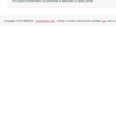
Pro psaní komentářů se přihlaste a aktivujte si úplný profil ...
Copyright 2013 MMEDIA ·
Kontaktujte nás
· Chyby a návrhy nám prosím zasílejte
zde
nebo na 