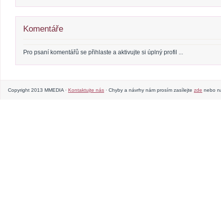
Komentáře
Pro psaní komentářů se přihlaste a aktivujte si úplný profil ...
Copyright 2013 MMEDIA ·
Kontaktujte nás
· Chyby a návrhy nám prosím zasílejte
zde
nebo na 