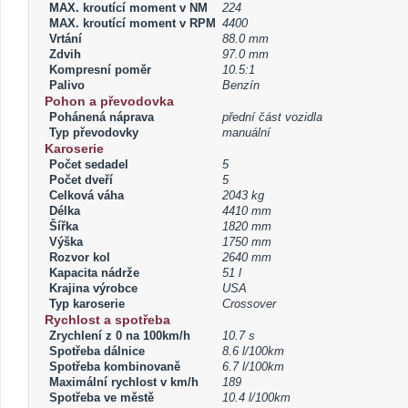
MAX. kroutící moment v NM
224
MAX. kroutící moment v RPM
4400
Vrtání
88.0 mm
Zdvih
97.0 mm
Kompresní poměr
10.5:1
Palivo
Benzín
Pohon a převodovka
Pohánená náprava
přední část vozidla
Typ převodovky
manuální
Karoserie
Počet sedadel
5
Počet dveří
5
Celková váha
2043 kg
Délka
4410 mm
Šířka
1820 mm
Výška
1750 mm
Rozvor kol
2640 mm
Kapacita nádrže
51 l
Krajina výrobce
USA
Typ karoserie
Crossover
Rychlost a spotřeba
Zrychlení z 0 na 100km/h
10.7 s
Spotřeba dálnice
8.6 l/100km
Spotřeba kombinovaně
6.7 l/100km
Maximální rychlost v km/h
189
Spotřeba ve městě
10.4 l/100km