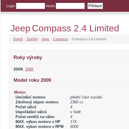
Login
Heslo
·
Jeep
Compass 2.4 Limited
Domů
/
Značky
/
Jeep
/
Compass
/
Compass 2.4 Limited
Roky výroby
2009
,
2008
,
Model roku 2009
Motor
Umístění motoru
přední část vozidla
Zdvihový objem motoru
2360 cc
Počet válců
4
Uspořádání válců
v řadě
Počet ventilů na válec
4
MAX. výkon motoru v HP
174
MAX. vykon motoru v RPM
6000