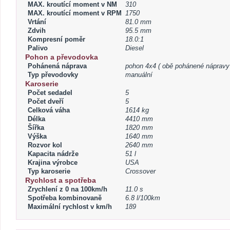
MAX. kroutící moment v NM
310
MAX. kroutící moment v RPM
1750
Vrtání
81.0 mm
Zdvih
95.5 mm
Kompresní poměr
18.0:1
Palivo
Diesel
Pohon a převodovka
Pohánená náprava
pohon 4x4 ( obě pohánené nápravy
Typ převodovky
manuální
Karoserie
Počet sedadel
5
Počet dveří
5
Celková váha
1614 kg
Délka
4410 mm
Šířka
1820 mm
Výška
1640 mm
Rozvor kol
2640 mm
Kapacita nádrže
51 l
Krajina výrobce
USA
Typ karoserie
Crossover
Rychlost a spotřeba
Zrychlení z 0 na 100km/h
11.0 s
Spotřeba kombinovaně
6.8 l/100km
Maximální rychlost v km/h
189