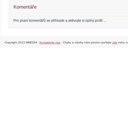
Komentáře
Pro psaní komentářů se přihlaste a aktivujte si úplný profil ...
Copyright 2013 MMEDIA ·
Kontaktujte nás
· Chyby a návrhy nám prosím zasílejte
zde
nebo na 