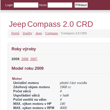
Login
Heslo
·
Jeep
Compass 2.0 CRD
Domů
/
Značky
/
Jeep
/
Compass
/
Compass 2.0 CRD
Roky výroby
2009
,
2008
,
2007
,
Model roku 2009
Motor
Umístění motoru
přední část vozidla
Zdvihový objem motoru
1968 cc
Počet válců
4
Uspořádání válců
v řadě
Počet ventilů na válec
4
MAX. výkon motoru v HP
140
MAX. vykon motoru v RPM
4000