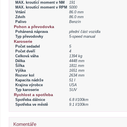
MAX. kroutící moment v NM
191
MAX. kroutící moment v RPM
5000
Vrtání
86.0 mm
Zdvih
86.0 mm
Palivo
Benzín
Pohon a převodovka
Pohánená náprava
přední část vozidla
Typ převodovky
5-speed manual
Karoserie
Počet sedadel
5
Počet dveří
4
Celková váha
1394 kg
Délka
4448 mm
Šířka
1811 mm
Výška
1651 mm
Rozvor kol
2634 mm
Kapacita nádrže
51 l
Krajina výrobce
USA
Typ karoserie
SUV
Rychlost a spotřeba
Spotřeba dálnice
6.8 l/100km
Spotřeba ve městě
9.1 l/100km
Komentáře