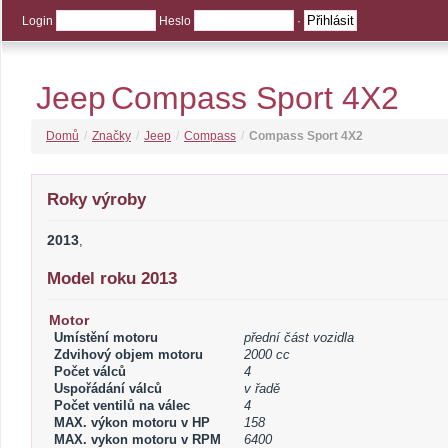
Login
Heslo
·
Jeep
Compass Sport 4X2
Domů
/
Značky
/
Jeep
/
Compass
/
Compass Sport 4X2
Roky výroby
2013
,
Model roku 2013
Motor
Umístění motoru
přední část vozidla
Zdvihový objem motoru
2000 cc
Počet válců
4
Uspořádání válců
v řadě
Počet ventilů na válec
4
MAX. výkon motoru v HP
158
MAX. vykon motoru v RPM
6400