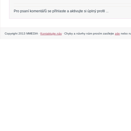
Pro psaní komentářů se přihlaste a aktivujte si úplný profil ...
Copyright 2013 MMEDIA ·
Kontaktujte nás
· Chyby a návrhy nám prosím zasílejte
zde
nebo na 