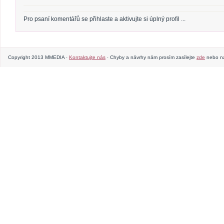
Pro psaní komentářů se přihlaste a aktivujte si úplný profil ...
Copyright 2013 MMEDIA ·
Kontaktujte nás
· Chyby a návrhy nám prosím zasílejte
zde
nebo na 