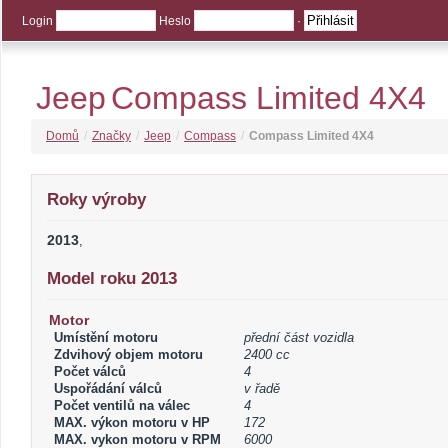
Login
Heslo
·
Jeep
Compass Limited 4X4
Domů
/
Značky
/
Jeep
/
Compass
/
Compass Limited 4X4
Roky výroby
2013
,
Model roku 2013
Motor
Umístění motoru
přední část vozidla
Zdvihový objem motoru
2400 cc
Počet válců
4
Uspořádání válců
v řadě
Počet ventilů na válec
4
MAX. výkon motoru v HP
172
MAX. vykon motoru v RPM
6000