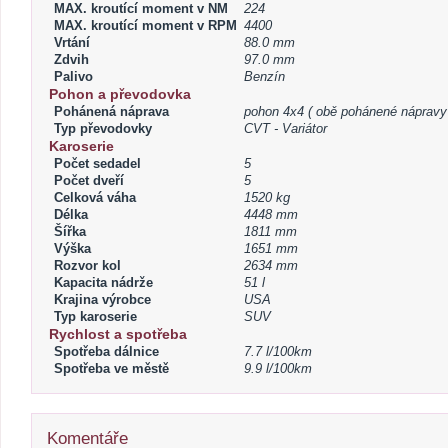
MAX. kroutící moment v NM
224
MAX. kroutící moment v RPM
4400
Vrtání
88.0 mm
Zdvih
97.0 mm
Palivo
Benzín
Pohon a převodovka
Pohánená náprava
pohon 4x4 ( obě pohánené nápravy
Typ převodovky
CVT - Variátor
Karoserie
Počet sedadel
5
Počet dveří
5
Celková váha
1520 kg
Délka
4448 mm
Šířka
1811 mm
Výška
1651 mm
Rozvor kol
2634 mm
Kapacita nádrže
51 l
Krajina výrobce
USA
Typ karoserie
SUV
Rychlost a spotřeba
Spotřeba dálnice
7.7 l/100km
Spotřeba ve městě
9.9 l/100km
Komentáře