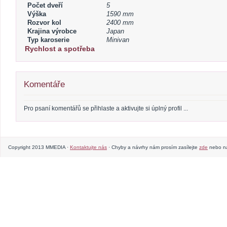
Počet dveří
5
Výška
1590 mm
Rozvor kol
2400 mm
Krajina výrobce
Japan
Typ karoserie
Minivan
Rychlost a spotřeba
Komentáře
Pro psaní komentářů se přihlaste a aktivujte si úplný profil ...
Copyright 2013 MMEDIA ·
Kontaktujte nás
· Chyby a návrhy nám prosím zasílejte
zde
nebo na 