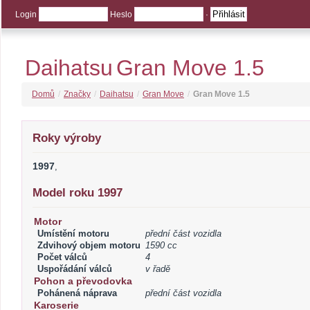
Login
Heslo
·
Daihatsu
Gran Move 1.5
Domů
/
Značky
/
Daihatsu
/
Gran Move
/
Gran Move 1.5
Roky výroby
1997
,
Model roku 1997
Motor
Umístění motoru
přední část vozidla
Zdvihový objem motoru
1590 cc
Počet válců
4
Uspořádání válců
v řadě
Pohon a převodovka
Pohánená náprava
přední část vozidla
Karoserie